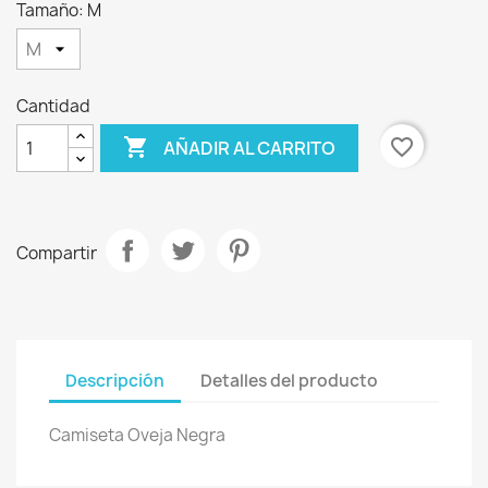
Tamaño: M
Cantidad

favorite_border
AÑADIR AL CARRITO
Compartir
Descripción
Detalles del producto
Camiseta Oveja Negra