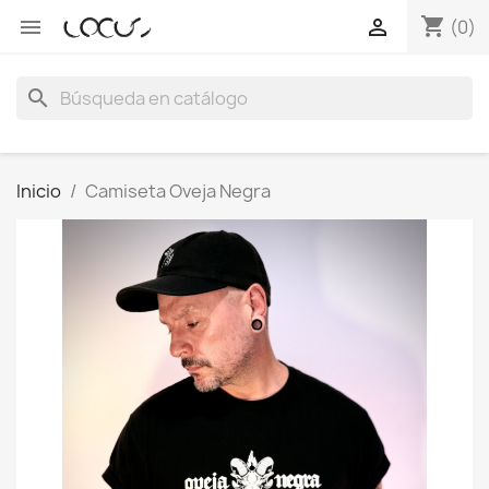
shopping_cart


(0)
search
Inicio
Camiseta Oveja Negra